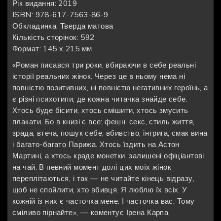
Рік видання: 2019
ISBN: 978-617-7563-86-9
Обкладинка: Тверда матова
Кількість сторінок: 592
Формат: 145 х 215 мм
«Роман писався три роки, вбираючи в себе реальні
історії реальних жінок. Через це в ньому нема ні
повністю позитивних, ні повністю негативних героїнь, а
є різні психотипи, де кожна читачка знайде себе.
Хтось буде бісити, хтось смішити, хтось змусить
плакати. Бо в книзі є все: фешн, секс, стиль життя,
зрада, втеча, пошук себе, вбивство, інтрига, смак вина
і багато-багато Парижа. Хтось їздить на Астон
Мартині, а хтось краде монетки, залишені офіціантові
на чай. В певний момент долі цих моїх жінок
переплітаються, і так — не читайте кінець відразу,
щоб не спойлити, хто вбивця. Я люблю їх всіх. У
кожній із них є часточка мене. І часточка вас. Тому
сміливо пірнайте», — коментує Ірена Карпа,