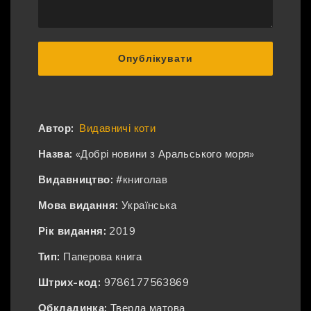
Опублікувати
Автор:
Видавничі коти
Назва:
«Добрі новини з Аральського моря»
Видавництво:
#книголав
Мова видання:
Українська
Рік видання:
2019
Тип:
Паперова книга
Штрих-код:
9786177563869
Обкладинка:
Тверда матова