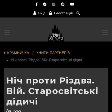
Вхід
Реєстрація
Переключити навігацію
Пер
КРАМНИЧКА
КНИГИ ПАРТНЕРІВ
Ніч проти Різдва. Вій. Старосвітські дідичі
Ніч проти Різдва.
Вій. Старосвітські
дідичі
Автор: