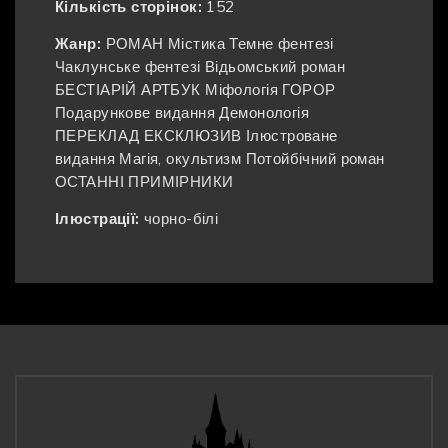
Кількість сторінок:
152
Жанр:
РОМАН
Містика
Темне фентезі
Чаклунське фентезі
Відьомський роман
БЕСТІАРІЙ
АРТБУК
Міфологія
ГОРОР
Подарункове видання
Демонологія
ПЕРЕКЛАД
ЕКСКЛЮЗИВ
Ілюстроване
видання
Магія, окультизм
Потойбічний роман
ОСТАННІ ПРИМІРНИКИ
Ілюстрації:
чорно-білі