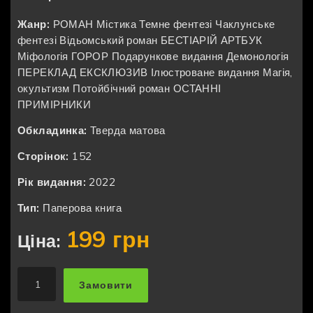
Жанр:
РОМАН
Містика
Темне фентезі
Чаклунське
фентезі
Відьомський роман
БЕСТІАРІЙ
АРТБУК
Міфологія
ГОРОР
Подарункове видання
Демонологія
ПЕРЕКЛАД
ЕКСКЛЮЗИВ
Ілюстроване видання
Магія,
окультизм
Потойбічний роман
ОСТАННІ
ПРИМІРНИКИ
Обкладинка:
Тверда матова
Сторінок:
152
Рік видання:
2022
Тип:
Паперова книга
199 грн
Ціна:
Замовити