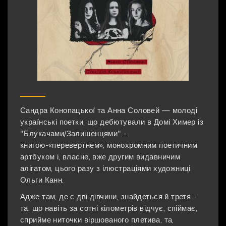
Сандра Конопацької та Анна Соловей — молоді
українські поетки, що дебютували в Домі Химер із
"Блукачами/Залишенцями" -
книгою-«перевертнем», монохромним поетичним
артбуком і, власне, вже другим видавничим
алігатом, цього разу з ілюстраціями художниці
Ольги Канн.
Адже там, де є дві дівчини, знайдеться й третя -
та, що навіть за сотні кілометрів відчує, спіймає,
сприйме ниточки віршованого плетива, та,