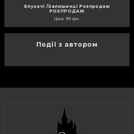
Блукачі /Залишенці Розпродаж
РОЗПРОДАЖ
Ціна: 99 грн.
Події з автором