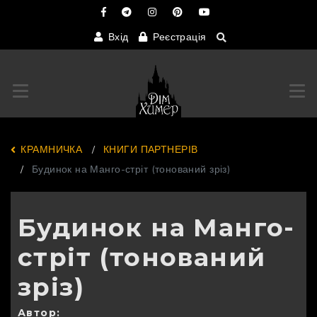
Вхід
Реєстрація
Переключити навігацію
Пер
КРАМНИЧКА
КНИГИ ПАРТНЕРІВ
Будинок на Манго-стріт (тонований зріз)
Будинок на Манго-
стріт (тонований
зріз)
Автор: