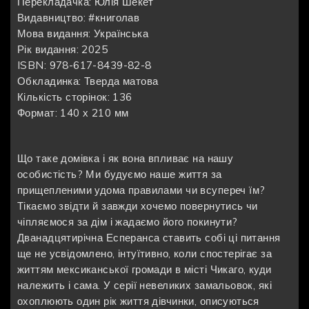
Перекладачка: Юлія Шекет
Видавництво: #книголав
Мова видання: Українська
Рік видання: 2025
ISBN: 978-617-8439-82-8
Обкладинка: Тверда матова
Кількість сторінок: 136
Формат: 140 х 210 мм
Що таке домівка і як вона впливає на нашу
особистість? Ми будуємо наше життя за
прищепленими удома правилами чи всупереч їм?
Тікаємо звідти й завжди хочемо повернутись чи
чіпляємося за дім і жадаємо його покинути?
Дванадцятирічна Есперанса ставить собі ці питання
ще не усвідомлено, інтуїтивно, коли спостерігає за
життям мексиканської громади в місті Чикаго, куди
належить і сама. У серії невеликих замальовок, які
охоплюють один рік життя дівчинки, описуються