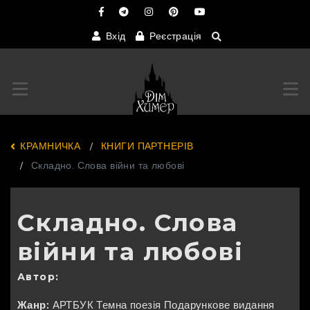
Вхід
Реєстрація
Переключити навігацію
Пер
КРАМНИЧКА
КНИГИ ПАРТНЕРІВ
Складно. Слова війни та любові
Складно. Слова
війни та любові
Автор:
Жанр:
АРТБУК
Темна поезія
Подарункове видання