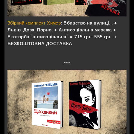
Збірний комплект Химер
:
Вбивство на вулиці… +
Львів. Доза. Порно. + Антисоціальна мережа +
Екоторба "антисоціальна" =
715 грн.
555 грн. +
БЕЗКОШТОВНА ДОСТАВКА
***