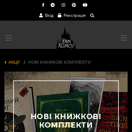
Вхід
Реєстрація
Переключити навігацію
Пер
АКЦІЇ
НОВІ КНИЖКОВІ КОМПЛЕКТИ
НОВІ КНИЖКОВІ
КОМПЛЕКТИ