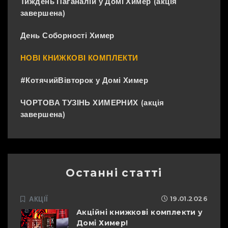
Тиждень Паґаналій у Домі Химер (акція
завершена)
День Соборності Химер
НОВІ КНИЖКОВІ КОМПЛЕКТИ
#КотячийВівторок у Домі Химер
ЧОРТОВА ТУЗІНЬ ХИМЕРНИХ (акція
завершена)
Останні статті
АКЦІЇ
19.01.2026
Акційні книжкові комплекти у
Домі Химер!