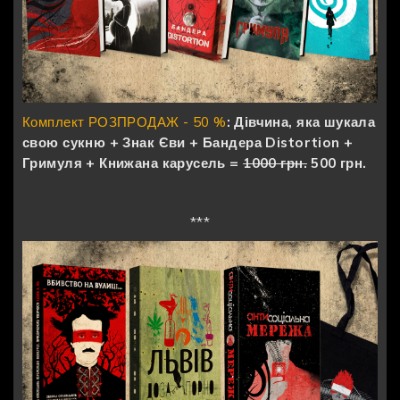
Комплект РОЗПРОДАЖ - 50 %
: Дівчина, яка шукала
свою сукню + Знак Єви + Бандера Distortion +
Гримуля + Книжана карусель =
1000 грн.
500 грн.
***