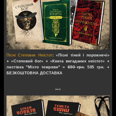
Пісні Степових Неістот
: «Пісні тіней і порожнечі»
+ «Степовий бог» + «Книга вигаданих неістот» +
листівка "Місто темряви" =
690 грн.
585 грн. +
БЕЗКОШТОВНА ДОСТАВКА
***