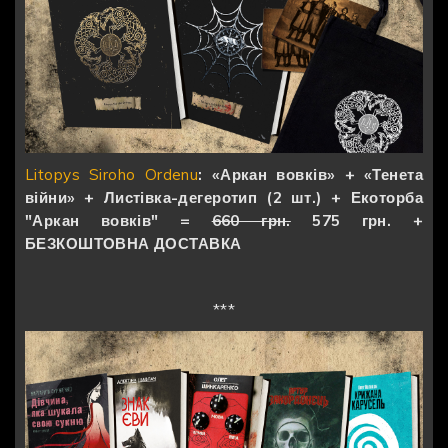
Litopys Siroho Ordenu
: «Аркан вовків» + «Тенета
війни» + Листівка-дегеротип (2 шт.) + Екоторба
"Аркан вовків" =
660 грн.
575 грн. +
БЕЗКОШТОВНА ДОСТАВКА
***